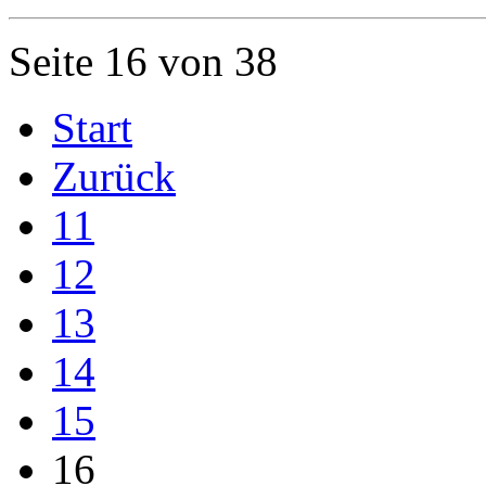
Seite 16 von 38
Start
Zurück
11
12
13
14
15
16