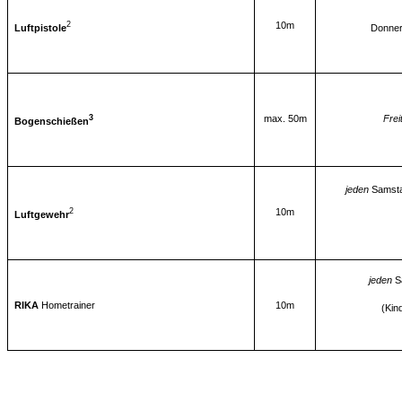
2
10m
Luftpistole
Donner
3
max. 50m
Frei
Bogenschießen
jeden
Samsta
2
10m
Luftgewehr
jeden
S
RIKA
Hometrainer
10m
(Kin