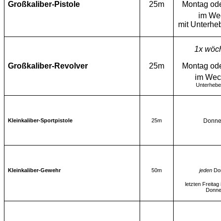
Großkaliber-Pistole
25m
Montag ode
im We
mit Unterheb
1x wöch
Großkaliber-Revolver
25m
Montag ode
im Wec
Unterhebel
Kleinkaliber-Sportpistole
25m
Donne
Kleinkaliber-Gewehr
50m
jeden
Don
letzten Freitag
Donne