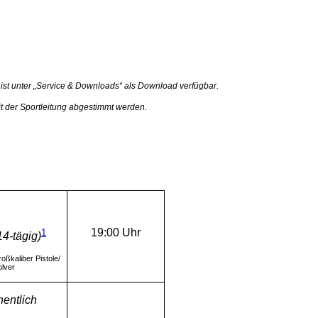
st unter „Service & Downloads“ als Download verfügbar.
it der Sportleitung abgestimmt werden.
1
19:00 Uhr
14-tägig)
oßkaliber Pistole/
lver
entlich