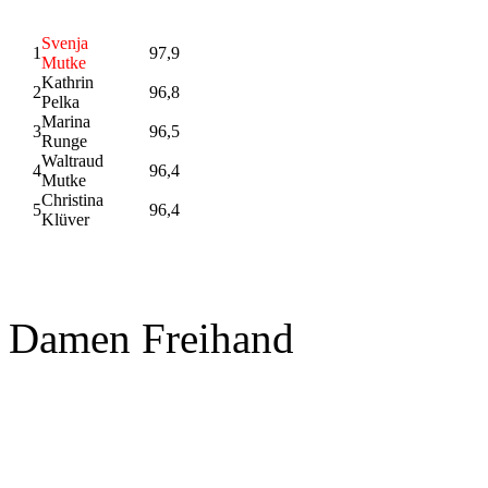
Svenja
1
97,9
Mutke
Kathrin
2
96,8
Pelka
Marina
3
96,5
Runge
Waltraud
4
96,4
Mutke
Christina
5
96,4
Klüver
Damen Freihand