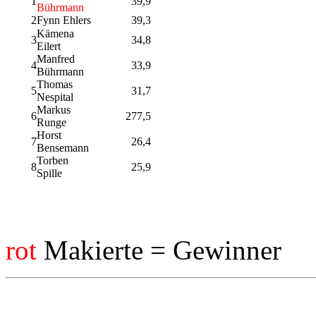
1
39,9
Bührmann
2
Fynn Ehlers
39,3
Kämena
3
34,8
Eilert
Manfred
4
33,9
Bührmann
Thomas
5
31,7
Nespital
Markus
6
277,5
Runge
Horst
7
26,4
Bensemann
Torben
8
25,9
Spille
rot
Makierte = Gewinner