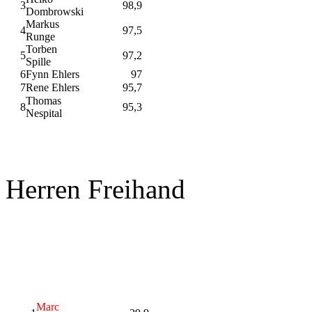
3
98,9
Dombrowski
Markus
4
97,5
Runge
Torben
5
97,2
Spille
6
Fynn Ehlers
97
7
Rene Ehlers
95,7
Thomas
8
95,3
Nespital
Herren Freihand
Marc