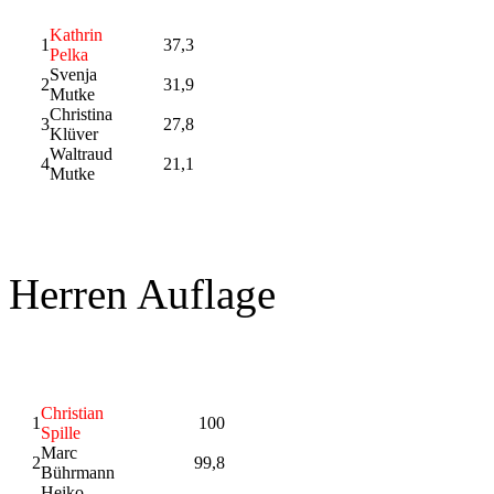
Kathrin
1
37,3
Pelka
Svenja
2
31,9
Mutke
Christina
3
27,8
Klüver
Waltraud
4
21,1
Mutke
Herren Auflage
Christian
1
100
Spille
Marc
2
99,8
Bührmann
Heiko