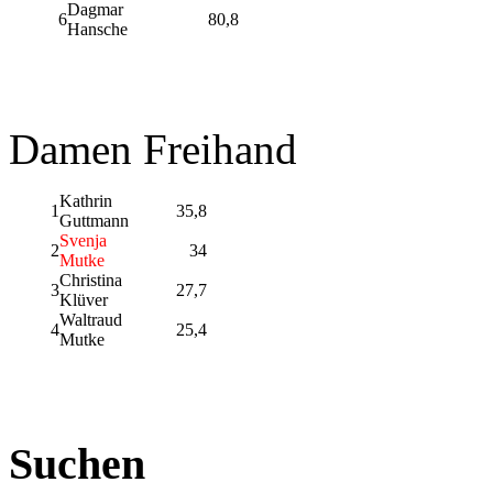
Dagmar
6
80,8
Hansche
Damen Freihand
Kathrin
1
35,8
Guttmann
Svenja
2
34
Mutke
Christina
3
27,7
Klüver
Waltraud
4
25,4
Mutke
Suchen