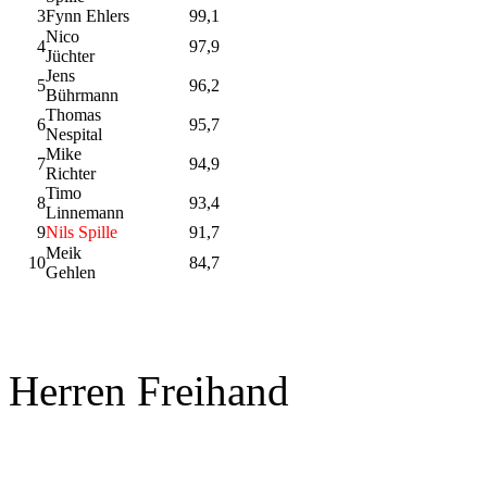
3
Fynn Ehlers
99,1
Nico
4
97,9
Jüchter
Jens
5
96,2
Bührmann
Thomas
6
95,7
Nespital
Mike
7
94,9
Richter
Timo
8
93,4
Linnemann
9
Nils Spille
91,7
Meik
10
84,7
Gehlen
Herren Freihand