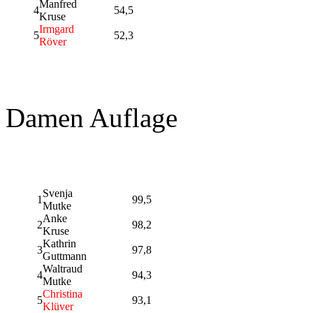
Manfred
4
54,5
Kruse
Irmgard
5
52,3
Röver
Damen Auflage
Svenja
1
99,5
Mutke
Anke
2
98,2
Kruse
Kathrin
3
97,8
Guttmann
Waltraud
4
94,3
Mutke
Christina
5
93,1
Klüver