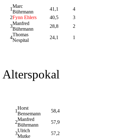
Marc
1
41,1
4
Bührmann
2
Fynn Ehlers
40,5
3
Manfred
3
28,8
2
Bührmann
Thomas
4
24,1
1
Nespital
Alterspokal
Horst
1
58,4
Bensemann
Manfred
2
57,9
Bührmann
Ulrich
3
57,2
Mutke